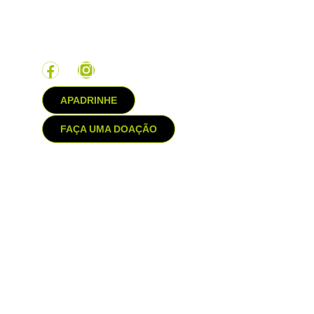
Ajude
Seja voluntário
Parcerias
APADRINHE
FAÇA UMA DOAÇÃO