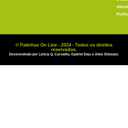
Adote
Polít
© Patinhas On Line - 2024 - Todos os direitos
reservados.
Desenvolvido por Leticia Q. Carvalho, Gabriel Dias e Aline Shinzato.
Doações
Adote ou apadrinhe
Política de Cookies
Informações
Sobre
Contato