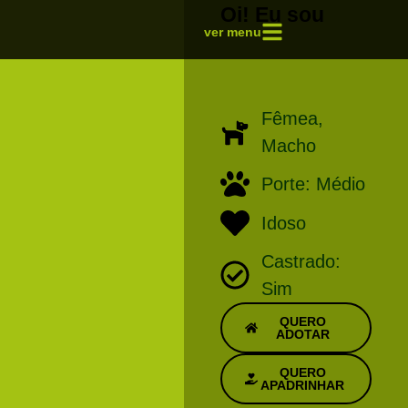
Oi! Eu sou
ver menu
Fêmea,
Macho
Porte: Médio
Idoso
Castrado:
Sim
QUERO
ADOTAR
QUERO
APADRINHAR